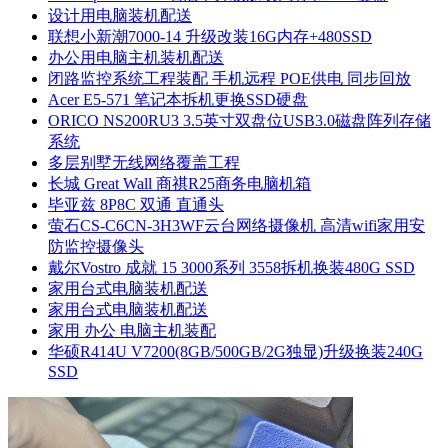
设计用电脑装机配送
联想小新潮7000-14 升级改装16G内存+480SSD
办公用电脑主机装机配送
闭路监控系统工程装配 手机远程 POE供电 同步回放
Acer E5-571 笔记本拆机更换SSD硬盘
ORICO NS200RU3 3.5英寸双盘位USB3.0磁盘阵列存储
系统
多层别墅无线网络覆盖工程
长城 Great Wall 商祺R25商务电脑机箱
毕亚兹 8P8C 双通 直通头
萤石CS-C6CN-3H3WF云台网络摄像机 高清wifi家用安
防监控摄像头
戴尔Vostro 成就 15 3000系列 3558拆机换装480G SSD
家用台式电脑装机配送
家用台式电脑装机配送
家用 办公 电脑主机装配
华硕R414U V7200(8GB/500GB/2G独显)升级换装240G
SSD