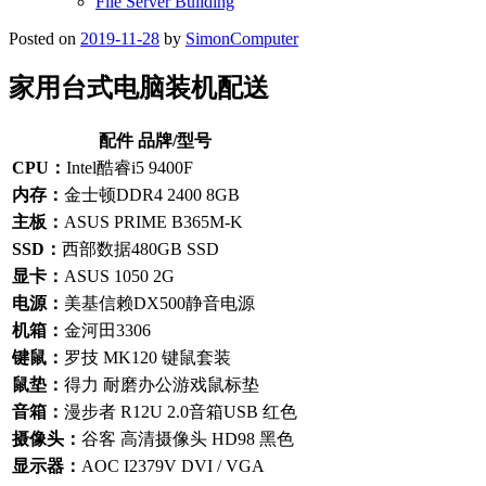
File Server Building
Posted on
2019-11-28
by
SimonComputer
家用台式电脑装机配送
配件 品牌/型号
CPU：
Intel酷睿i5 9400F
内存：
金士顿DDR4 2400 8GB
主板：
ASUS PRIME B365M-K
SSD：
西部数据480GB SSD
显卡：
ASUS 1050 2G
电源：
美基信赖DX500静音电源
机箱：
金河田3306
键鼠：
罗技 MK120 键鼠套装
鼠垫：
得力 耐磨办公游戏鼠标垫
音箱：
漫步者 R12U 2.0音箱USB 红色
摄像头：
谷客 高清摄像头 HD98 黑色
显示器：
AOC I2379V DVI / VGA