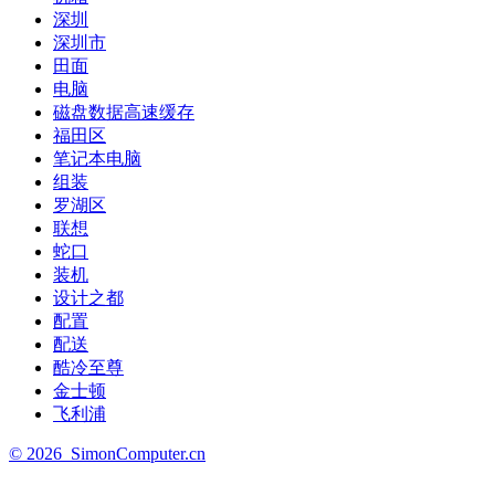
深圳
深圳市
田面
电脑
磁盘数据高速缓存
福田区
笔记本电脑
组装
罗湖区
联想
蛇口
装机
设计之都
配置
配送
酷冷至尊
金士顿
飞利浦
©
2026
SimonComputer.cn