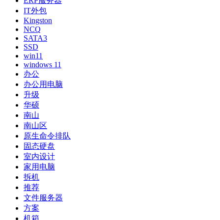
ERP服务器
IT外包
Kingston
NCQ
SATA3
SSD
win11
windows 11
办公
办公用电脑
升级
华硕
南山
南山区
原生命令排队
固态硬盘
室内设计
家用电脑
拆机
推荐
文件服务器
方案
机箱