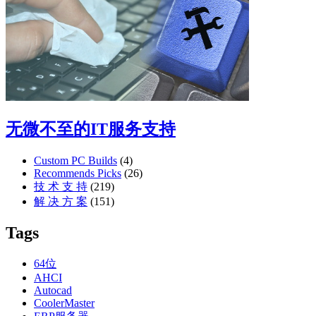
无微不至的IT服务支持
Custom PC Builds
(4)
Recommends Picks
(26)
技 术 支 持
(219)
解 决 方 案
(151)
Tags
64位
AHCI
Autocad
CoolerMaster