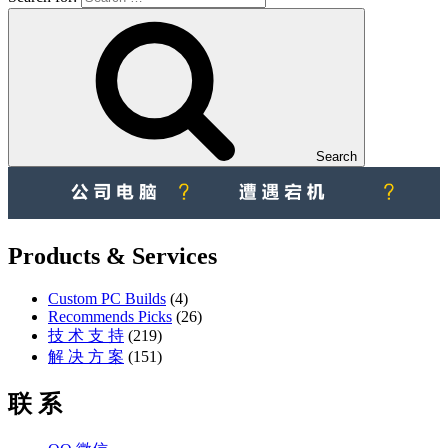
Search
Products & Services
Custom PC Builds
(4)
Recommends Picks
(26)
技 术 支 持
(219)
解 决 方 案
(151)
联 系