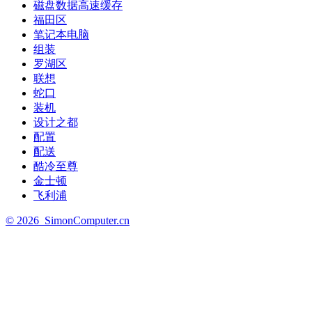
磁盘数据高速缓存
福田区
笔记本电脑
组装
罗湖区
联想
蛇口
装机
设计之都
配置
配送
酷冷至尊
金士顿
飞利浦
©
2026
SimonComputer.cn