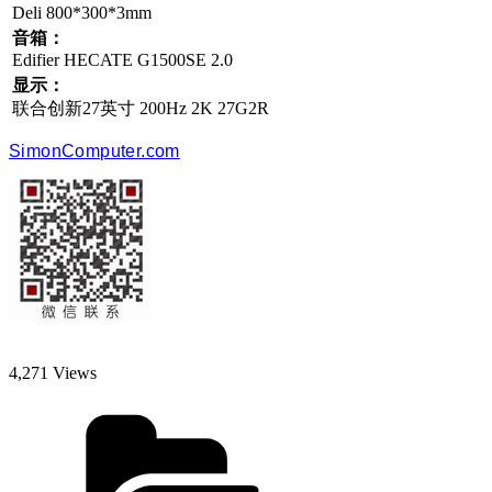
Deli 800*300*3mm
音箱：
Edifier HECATE G1500SE 2.0
显示：
联合创新27英寸 200Hz 2K 27G2R
SimonComputer.com
4,271 Views