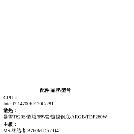
配件 品牌/型号
CPU：
Intel i7 14700KF 20C/28T
散热：
暴雪T620S/双塔/6热管/镀镍铜底/ARGB/TDP260W
主板：
MS-终结者 B760M D5 / D4