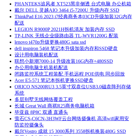
PHANTEKS追风者 XT523黑非侧透 台式电脑 办公机箱
戴尔 DELL 灵越AIO 3464 i5-7200U 升级内存 SSD
ThinkPad E16 2023 i7经典商务本03CD升级加装32G内存
配送
LEGION R9000P 2021H拆机清灰 加装内存 SSD
TP-LINK 无线企业级路由器 TL-WVR1200G 配装
lenovo t470p升级更换480G sata ssd
dell inspiron 5468 笔记本升级加装内存和SSD硬盘
设计用电脑装机配送
联想小新潮7000-14 升级改装16G内存+480SSD
办公用电脑主机装机配送
闭路监控系统工程装配 手机远程 POE供电 同步回放
Acer E5-571 笔记本拆机更换SSD硬盘
ORICO NS200RU3 3.5英寸双盘位USB3.0磁盘阵列存储
系统
多层别墅无线网络覆盖工程
长城 Great Wall 商祺R25商务电脑机箱
毕亚兹 8P8C 双通 直通头
萤石CS-C6CN-3H3WF云台网络摄像机 高清wifi家用安
防监控摄像头
戴尔Vostro 成就 15 3000系列 3558拆机换装480G SSD