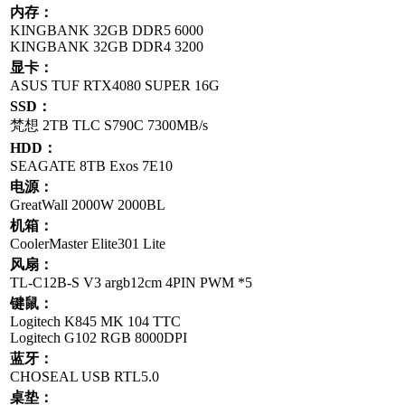
内存：
KINGBANK 32GB DDR5 6000
KINGBANK 32GB DDR4 3200
显卡：
ASUS TUF RTX4080 SUPER 16G
SSD：
梵想 2TB TLC S790C 7300MB/s
HDD：
SEAGATE 8TB Exos 7E10
电源：
GreatWall 2000W 2000BL
机箱：
CoolerMaster Elite301 Lite
风扇：
TL-C12B-S V3 argb12cm 4PIN PWM *5
键鼠：
Logitech K845 MK 104 TTC
Logitech G102 RGB 8000DPI
蓝牙：
CHOSEAL USB RTL5.0
桌垫：