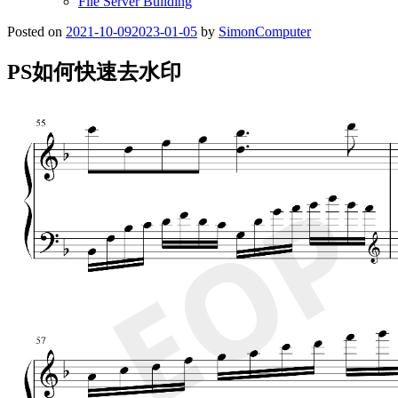
File Server Building
Posted on
2021-10-09
2023-01-05
by
SimonComputer
PS如何快速去水印