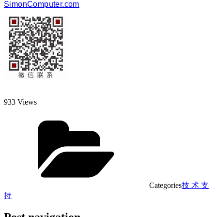
SimonComputer.com
933 Views
Categories
技 术 支
持
Post navigation