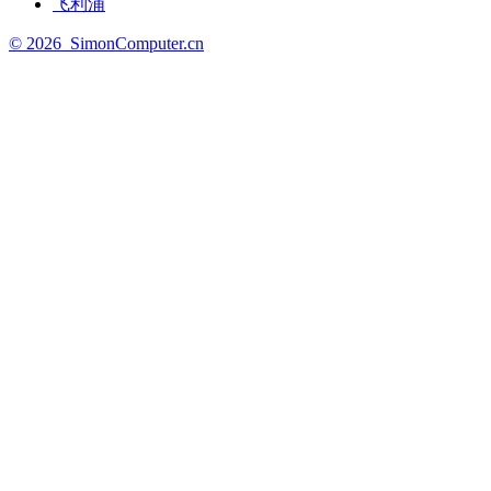
飞利浦
©
2026
SimonComputer.cn