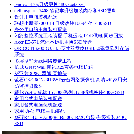
lenovo t470p升级更换480G sata ssd
dell inspiron 5468 笔记本升级加装内存和SSD硬盘
设计用电脑装机配送
联想小新潮7000-14 升级改装16G内存+480SSD
办公用电脑主机装机配送
闭路监控系统工程装配 手机远程 POE供电 同步回放
Acer E5-571 笔记本拆机更换SSD硬盘
ORICO NS200RU3 3.5英寸双盘位USB3.0磁盘阵列存储
系统
多层别墅无线网络覆盖工程
长城 Great Wall 商祺R25商务电脑机箱
毕亚兹 8P8C 双通 直通头
萤石CS-C6CN-3H3WF云台网络摄像机 高清wifi家用安
防监控摄像头
戴尔Vostro 成就 15 3000系列 3558拆机换装480G SSD
家用台式电脑装机配送
家用台式电脑装机配送
家用 办公 电脑主机装配
华硕R414U V7200(8GB/500GB/2G独显)升级换装240G
SSD