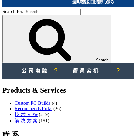
Search for:
Search
Products & Services
Custom PC Builds
(4)
Recommends Picks
(26)
技 术 支 持
(219)
解 决 方 案
(151)
联 系