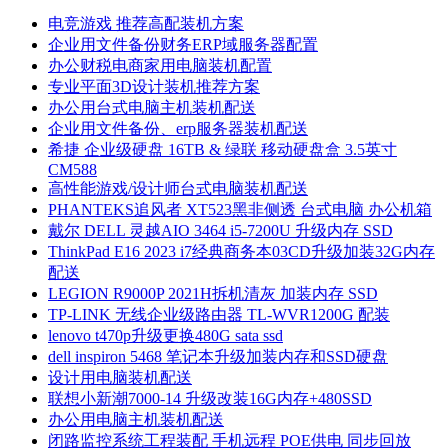
电竞游戏 推荐高配装机方案
企业用文件备份财务ERP域服务器配置
办公财税电商家用电脑装机配置
专业平面3D设计装机推荐方案
办公用台式电脑主机装机配送
企业用文件备份、erp服务器装机配送
希捷 企业级硬盘 16TB & 绿联 移动硬盘盒 3.5英寸
CM588
高性能游戏/设计师台式电脑装机配送
PHANTEKS追风者 XT523黑非侧透 台式电脑 办公机箱
戴尔 DELL 灵越AIO 3464 i5-7200U 升级内存 SSD
ThinkPad E16 2023 i7经典商务本03CD升级加装32G内存
配送
LEGION R9000P 2021H拆机清灰 加装内存 SSD
TP-LINK 无线企业级路由器 TL-WVR1200G 配装
lenovo t470p升级更换480G sata ssd
dell inspiron 5468 笔记本升级加装内存和SSD硬盘
设计用电脑装机配送
联想小新潮7000-14 升级改装16G内存+480SSD
办公用电脑主机装机配送
闭路监控系统工程装配 手机远程 POE供电 同步回放