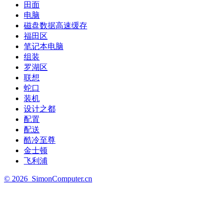
田面
电脑
磁盘数据高速缓存
福田区
笔记本电脑
组装
罗湖区
联想
蛇口
装机
设计之都
配置
配送
酷冷至尊
金士顿
飞利浦
©
2026
SimonComputer.cn