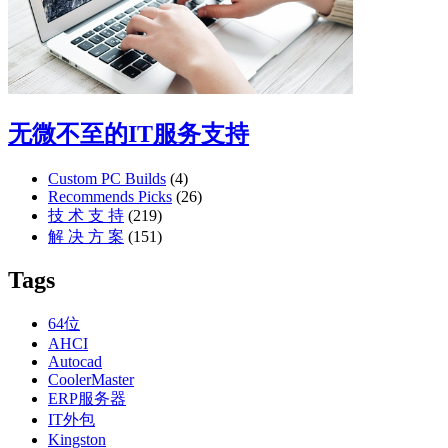
无微不至的IT服务支持
Custom PC Builds
(4)
Recommends Picks
(26)
技 术 支 持
(219)
解 决 方 案
(151)
Tags
64位
AHCI
Autocad
CoolerMaster
ERP服务器
IT外包
Kingston