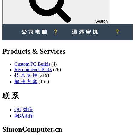
Search
Products & Services
Custom PC Builds
(4)
Recommends Picks
(26)
技 术 支 持
(219)
解 决 方 案
(151)
联 系
QQ
微信
网站地图
SimonComputer.cn