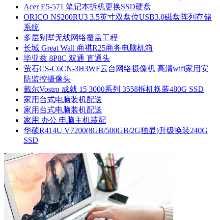
Acer E5-571 笔记本拆机更换SSD硬盘
ORICO NS200RU3 3.5英寸双盘位USB3.0磁盘阵列存储
系统
多层别墅无线网络覆盖工程
长城 Great Wall 商祺R25商务电脑机箱
毕亚兹 8P8C 双通 直通头
萤石CS-C6CN-3H3WF云台网络摄像机 高清wifi家用安
防监控摄像头
戴尔Vostro 成就 15 3000系列 3558拆机换装480G SSD
家用台式电脑装机配送
家用台式电脑装机配送
家用 办公 电脑主机装配
华硕R414U V7200(8GB/500GB/2G独显)升级换装240G
SSD