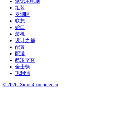
笔记本电脑
组装
罗湖区
联想
蛇口
装机
设计之都
配置
配送
酷冷至尊
金士顿
飞利浦
©
2026
SimonComputer.cn