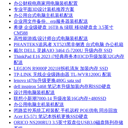
办公财税电商家用电脑装机配置
专业平面3D设计装机推荐方案
办公用台式电脑主机装机配送
企业用文件备份、erp服务器装机配送
希捷 企业级硬盘 16TB & 绿联 移动硬盘盒 3.5英寸
CM588
高性能游戏/设计师台式电脑装机配送
PHANTEKS追风者 XT523黑非侧透 台式电脑 办公机箱
戴尔 DELL 灵越AIO 3464 i5-7200U 升级内存 SSD
ThinkPad E16 2023 i7经典商务本03CD升级加装32G内存
配送
LEGION R9000P 2021H拆机清灰 加装内存 SSD
TP-LINK 无线企业级路由器 TL-WVR1200G 配装
lenovo t470p升级更换480G sata ssd
dell inspiron 5468 笔记本升级加装内存和SSD硬盘
设计用电脑装机配送
联想小新潮7000-14 升级改装16G内存+480SSD
办公用电脑主机装机配送
闭路监控系统工程装配 手机远程 POE供电 同步回放
Acer E5-571 笔记本拆机更换SSD硬盘
ORICO NS200RU3 3.5英寸双盘位USB3.0磁盘阵列存储