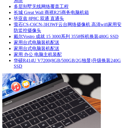
系统
多层别墅无线网络覆盖工程
长城 Great Wall 商祺R25商务电脑机箱
毕亚兹 8P8C 双通 直通头
萤石CS-C6CN-3H3WF云台网络摄像机 高清wifi家用安
防监控摄像头
戴尔Vostro 成就 15 3000系列 3558拆机换装480G SSD
家用台式电脑装机配送
家用台式电脑装机配送
家用 办公 电脑主机装配
华硕R414U V7200(8GB/500GB/2G独显)升级换装240G
SSD