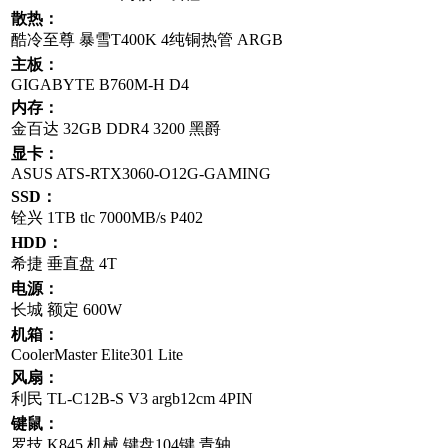
散热：
酷冷至尊 暴雪T400K 4纯铜热管 ARGB
主板：
GIGABYTE B760M-H D4
内存：
金百达 32GB DDR4 3200 黑爵
显卡：
ASUS ATS-RTX3060-O12G-GAMING
SSD：
铨兴 1TB tlc 7000MB/s P402
HDD：
希捷 垂直盘 4T
电源：
长城 额定 600W
机箱：
CoolerMaster Elite301 Lite
风扇：
利民 TL-C12B-S V3 argb12cm 4PIN
键鼠：
罗技 K845 机械 键盘104键 青轴