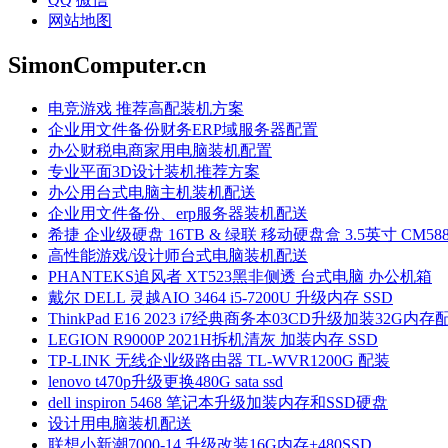
网站地图
SimonComputer.cn
电竞游戏 推荐高配装机方案
企业用文件备份财务ERP域服务器配置
办公财税电商家用电脑装机配置
专业平面3D设计装机推荐方案
办公用台式电脑主机装机配送
企业用文件备份、erp服务器装机配送
希捷 企业级硬盘 16TB & 绿联 移动硬盘盒 3.5英寸 CM58
高性能游戏/设计师台式电脑装机配送
PHANTEKS追风者 XT523黑非侧透 台式电脑 办公机箱
戴尔 DELL 灵越AIO 3464 i5-7200U 升级内存 SSD
ThinkPad E16 2023 i7经典商务本03CD升级加装32G内存
LEGION R9000P 2021H拆机清灰 加装内存 SSD
TP-LINK 无线企业级路由器 TL-WVR1200G 配装
lenovo t470p升级更换480G sata ssd
dell inspiron 5468 笔记本升级加装内存和SSD硬盘
设计用电脑装机配送
联想小新潮7000-14 升级改装16G内存+480SSD