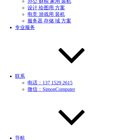
办公 财税 家用 装机
设计 绘图用 方案
电竞 游戏用 装机
服务器 存储 域 方案
专业服务
联系
电话：137 1529 2615
微信：SimonComputer
导航