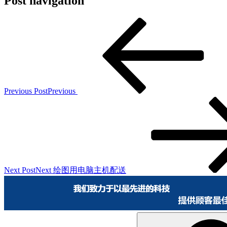
Post navigation
Previous Post
Previous
Next Post
Next
绘图用电脑主机配送