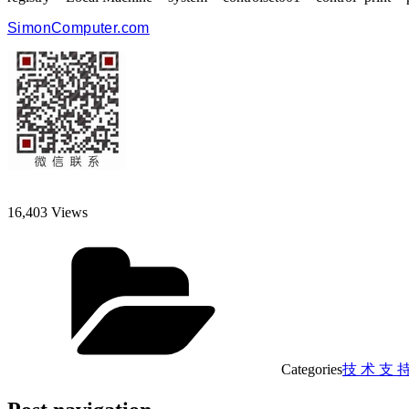
SimonComputer.com
16,403 Views
Categories
技 术 支 