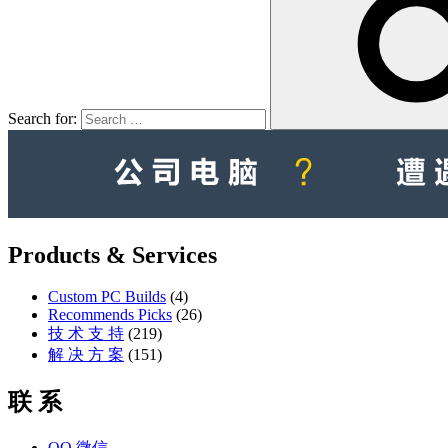
Search for:
Products & Services
Custom PC Builds
(4)
Recommends Picks
(26)
技 术 支 持
(219)
解 决 方 案
(151)
联 系
QQ
微信