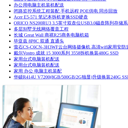
办公用电脑主机装机配送
闭路监控系统工程装配 手机远程 POE供电 同步回放
Acer E5-571 笔记本拆机更换SSD硬盘
ORICO NS200RU3 3.5英寸双盘位USB3.0磁盘阵列存储
多层别墅无线网络覆盖工程
长城 Great Wall 商祺R25商务电脑机箱
毕亚兹 8P8C 双通 直通头
萤石CS-C6CN-3H3WF云台网络摄像机 高清wifi家用安
戴尔Vostro 成就 15 3000系列 3558拆机换装480G SSD
家用台式电脑装机配送
家用台式电脑装机配送
家用 办公 电脑主机装配
华硕R414U V7200(8GB/500GB/2G独显)升级换装240G SS